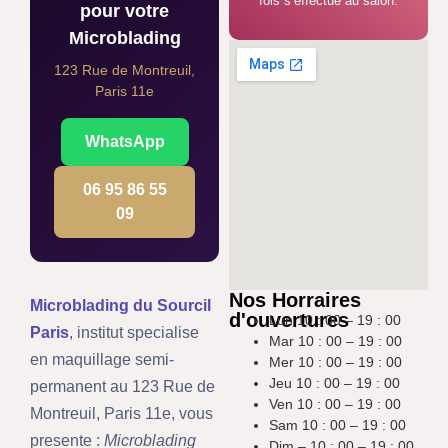
fois s’effectue au salon.
pour votre
Microblading
123 Rue de Montreuil,
Paris 11e
WhatsApp
06 95 86 55
09
Nos Horraires
Microblading du Sourcil
d'ouvertures
Lun 10 : 00 – 19 : 00
Paris
, institut specialise
Mar 10 : 00 – 19 : 00
en maquillage semi-
Mer 10 : 00 – 19 : 00
Jeu 10 : 00 – 19 : 00
permanent au 123 Rue de
Ven 10 : 00 – 19 : 00
Montreuil, Paris 11e, vous
Sam 10 : 00 – 19 : 00
presente :
Microblading
Dim – 10 : 00 – 19 : 00