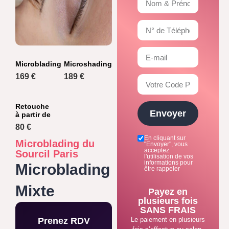
Microblading
Microshading
169 €
189 €
Retouche
Envoyer
à partir de
80 €
En cliquant sur
Microblading du
"Envoyer", vous
acceptez
Sourcil Paris
l'utilisation de vos
informations pour
Microblading
être rappeler
Mixte
Payez en
plusieurs fois
SANS FRAIS
Prenez RDV
Le paiement en plusieurs