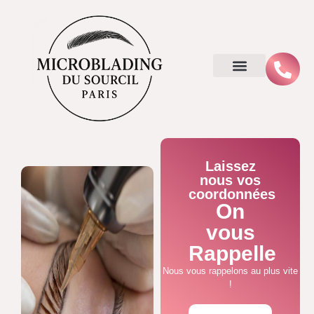
Laissez
nous vos
coordonnées
On
vous
Rappelle
Nous vous rappelons au plus vite
!