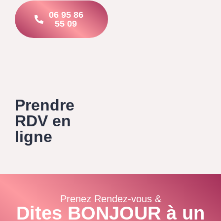
06 95 86
55 09
Prendre
RDV en
ligne
Prenez Rendez-vous &
Dites BONJOUR à un