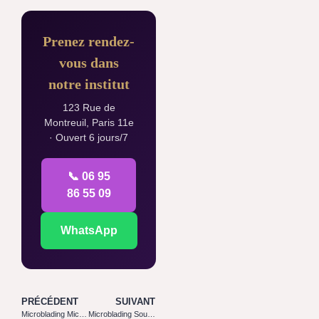
Prenez rendez-
vous dans
notre institut
123 Rue de
Montreuil, Paris 11e
· Ouvert 6 jours/7
📞 06 95
86 55 09
WhatsApp
PRÉCÉDENT
SUIVANT
Microblading Microshading Mix
Microblading Sourcils Prix Paris 2026 : Tarifs, Forfaits et Aides