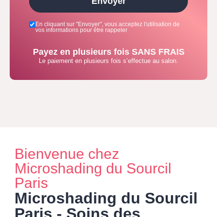
Envoyer
En cliquant sur "Envoyer", vous acceptez l'utilisation de
vos informations pour être rappeler
Payez en plusieurs fois SANS FRAIS
Le paiement en plusieurs fois s’effectue au salon.
Bienvenue chez
Microshading du Sourcil
Paris
Microshading du Sourcil
Paris - Soins des