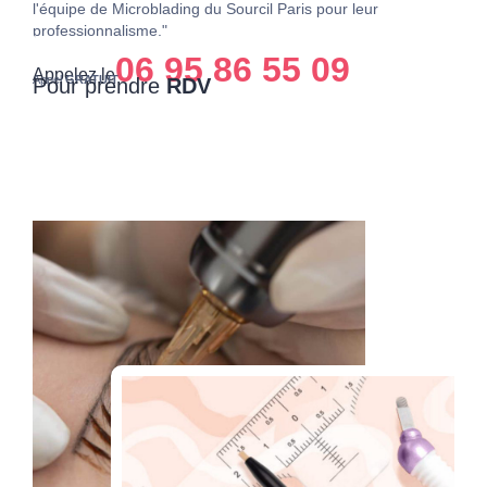
l'équipe de Microblading du Sourcil Paris pour leur
vive
professionnalisme."
06 95 86 55 09
Appelez le
Appel
GRATUIT
Pour prendre
RDV