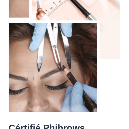
Cértifié Phibrows