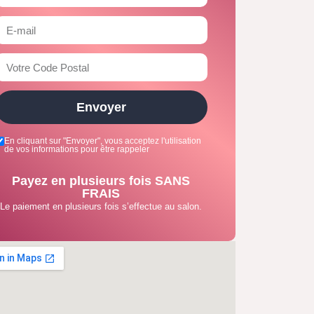
Envoyer
En cliquant sur "Envoyer", vous acceptez l'utilisation
de vos informations pour être rappeler
Payez en plusieurs fois SANS
FRAIS
Le paiement en plusieurs fois s’effectue au salon.