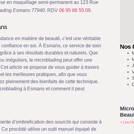
ialise en maquillage semi-permanent au 123 Rue
lading Esmans 77940
. RDV
06 95 86 55 09
.
ans
ndance en matière de beauté, c’est une véritable
 la confiance en soi. À Esmans, ce service de soin
Nos 
L
râce à ses résultats durables et naturels. Que
M
M
 irréguliers, le microblading peut offrir une
J
 Cet article se propose de vous guider à travers
V
et les meilleures pratiques, afin que vous
S
iez pleinement des bienfaits de cette technique.
D
croblading à Esmans et comment il peut
Micro
Beaut
nte d’ombrefication des sourcils qui consiste à
+ Lire l'A
ls. Ce procédé utilise un outil manuel équipé de