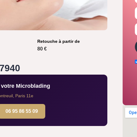
Retouche à partir de
80 €
77940
votre Microblading
treuil, Paris 11e
06 95 86 55 09