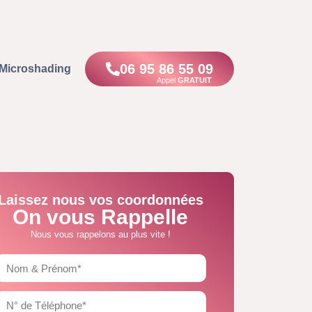
06 95 86 55 09
Microshading
Appel
GRATUIT
Laissez nous vos coordonnées
On vous Rappelle
Nous vous rappelons au plus vite !