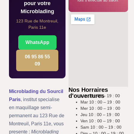
fois s’effectue au salon.
pour votre
Microblading
123 Rue de Montreuil,
Paris 11e
WhatsApp
06 95 86 55
09
Nos Horraires
Microblading du Sourcil
d'ouvertures
Lun 10 : 00 – 19 : 00
Paris
, institut specialise
Mar 10 : 00 – 19 : 00
en maquillage semi-
Mer 10 : 00 – 19 : 00
Jeu 10 : 00 – 19 : 00
permanent au 123 Rue de
Ven 10 : 00 – 19 : 00
Montreuil, Paris 11e, vous
Sam 10 : 00 – 19 : 00
presente :
Microblading
Dim – 10 : 00 – 19 : 00