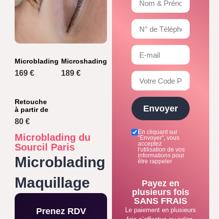
Microblading
Microshading
169 €
189 €
Retouche
Envoyer
à partir de
80 €
En cliquant sur
Microblading du
"Envoyer", vous
acceptez
Sourcil Paris
l'utilisation de vos
informations pour
Microblading
être rappeler
Maquillage
Payez en
plusieurs fois
SANS FRAIS
Prenez RDV
Le paiement en plusieurs