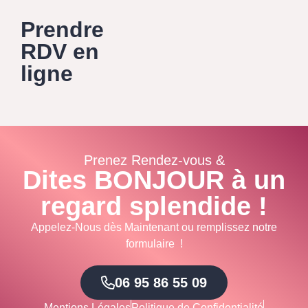
Prendre
RDV en
ligne
Prenez Rendez-vous &
Dites BONJOUR à un
regard splendide !
Appelez-Nous dès Maintenant ou remplissez notre
formulaire !
06 95 86 55 09
Mentions Légales
Politique de Confidentialité