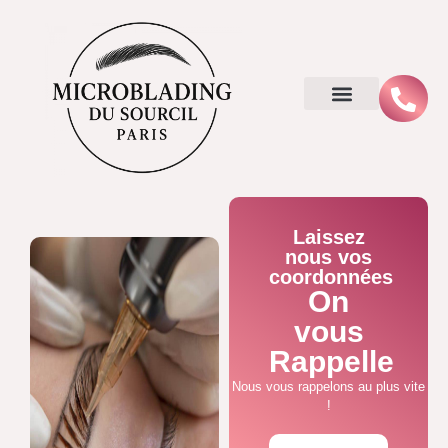
Laissez
nous vos
coordonnées
On
vous
Rappelle
Nous vous rappelons au plus vite
!