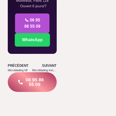
Montreuil, Paris 11e
· Ouvert 6 jours/7
📞 06 95
86 55 09
WhatsApp
PRÉCÉDENT
SUIVANT
Microblading Idf
Microblading Institut
06 95 86
55 09