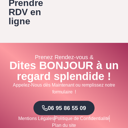
Prendre
RDV en
ligne
Prenez Rendez-vous &
Dites BONJOUR à un
regard splendide !
Appelez-Nous dès Maintenant ou remplissez notre
formulaire !
06 95 86 55 09
Mentions Légales
Politique de Confidentialité
Plan du site