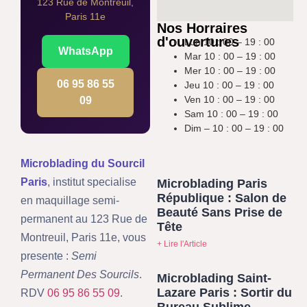
123 Rue de Montreuil,
Paris 11e
Nos Horraires
d'ouvertures
Lun 10 : 00 – 19 : 00
WhatsApp
Mar 10 : 00 – 19 : 00
Mer 10 : 00 – 19 : 00
06 95 86 55
Jeu 10 : 00 – 19 : 00
Ven 10 : 00 – 19 : 00
09
Sam 10 : 00 – 19 : 00
Dim – 10 : 00 – 19 : 00
Microblading du Sourcil
Paris
, institut specialise
Microblading Paris
République : Salon de
en maquillage semi-
Beauté Sans Prise de
permanent au 123 Rue de
Tête
Montreuil, Paris 11e, vous
+ Lire l'Article
presente :
Semi
Permanent Des Sourcils
.
Microblading Saint-
Lazare Paris : Sortir du
RDV
06 95 86 55 09
.
Bureau Sublime