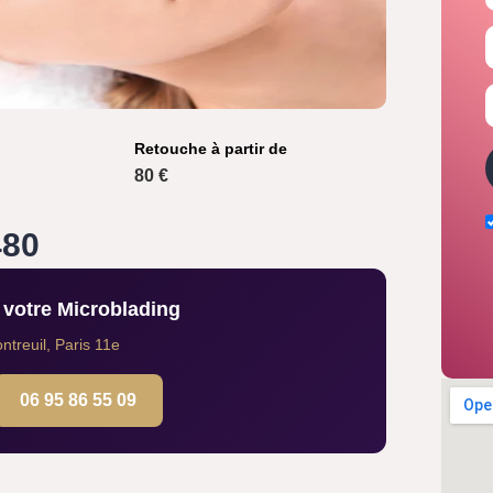
Retouche à partir de
80 €
480
votre Microblading
treuil, Paris 11e
06 95 86 55 09