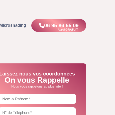
06 95 86 55 09
Microshading
Appel
GRATUIT
Laissez nous vos coordonnées
On vous Rappelle
Nous vous rappelons au plus vite !