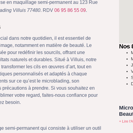
ialise en maquillage semi-permanent au 123 Rue
ading Villuis 77480
. RDV
06 95 86 55 09
.
s
al dans notre quotidien, il est essentiel de
e image, notamment en matière de beauté. Le
Nos 
L
e pour redéfinir les sourcils, offrant une
M
M
ts naturels et durables. Situé à Villuis, notre
J
ransformer les cils en œuvres d’art, tout en
V
étiques personnalisés et adaptés à chaque
S
lients sur ce qu’est le microblading, son
D
s précautions à prendre. Si vous souhaitez en
blimer votre regard, faites-nous confiance pour
ez besoin.
Micro
Beaut
+ Lire l'A
 semi-permanent qui consiste à utiliser un outil