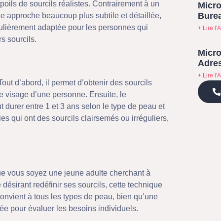
oils de sourcils réalistes. Contrairement à un
Micro
Bure
ne approche beaucoup plus subtile et détaillée,
iculièrement adaptée pour les personnes qui
+ Lire l'A
s sourcils.
Micro
Adres
+ Lire l'A
ut d’abord, il permet d’obtenir des sourcils
le visage d’une personne. Ensuite, le
t durer entre 1 et 3 ans selon le type de peau et
lles qui ont des sourcils clairsemés ou irréguliers,
ue vous soyez une jeune adulte cherchant à
ésirant redéfinir ses sourcils, cette technique
convient à tous les types de peau, bien qu’une
ée pour évaluer les besoins individuels.