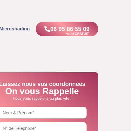
06 95 86 55 09
Microshading
Appel
GRATUIT
Laissez nous vos coordonnées
On vous Rappelle
Nous vous rappelons au plus vite !