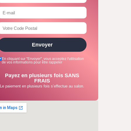
Envoyer
En cliquant sur "Envoyer", vous acceptez l'utilisation
de vos informations pour être rappeler
Payez en plusieurs fois SANS
FRAIS
Le paiement en plusieurs fois s’effectue au salon.