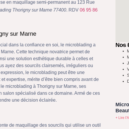
ialise en maquillage semi-permanent au 123 Rue
lading Thorigny sur Marne 77400
. RDV
06 95 86
gny sur Marne
Nos 
ial dans la confiance en soi, le microblading a
L
M
 Marne. Cette technique novatrice permet de
M
insi une solution esthétique durable à celles et
J
us ayez des sourcils clairsemés, irréguliers ou
V
 expression, le microblading peut être une
S
 et expertise, mérite d’être bien compris avant de
D
r le microblading à Thorigny sur Marne, ses
un salon spécialisé dans ce domaine. Armé de ces
endre une décision éclairée.
Micro
Beaut
+ Lire l'A
e de maquillage des sourcils qui utilise un outil