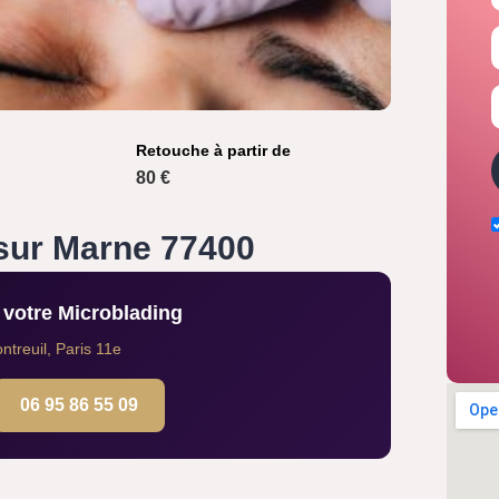
Retouche à partir de
80 €
sur Marne 77400
votre Microblading
treuil, Paris 11e
06 95 86 55 09