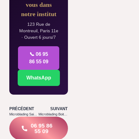
vous dans
notre institut
123 Rue de
Montreuil, Paris 11e
· Ouvert 6 jours/7
📞 06 95
86 55 09
WhatsApp
PRÉCÉDENT
SUIVANT
Microblading Saint Cyr sur Morin 77750
Microblading Boitron 77750
06 95 86
55 09