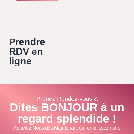
Prendre
RDV en
ligne
Prenez Rendez-vous &
Dites BONJOUR à un
regard splendide !
Appelez-Nous dès Maintenant ou remplissez notre