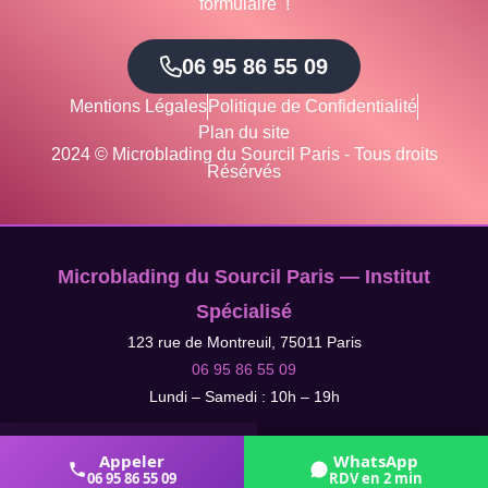
formulaire !
06 95 86 55 09
Mentions Légales
Politique de Confidentialité
Plan du site
2024 © Microblading du Sourcil Paris - Tous droits
Résérvés
Microblading du Sourcil Paris — Institut
Spécialisé
123 rue de Montreuil, 75011 Paris
06 95 86 55 09
Lundi – Samedi : 10h – 19h
Appeler
WhatsApp
06 95 86 55 09
RDV en 2 min