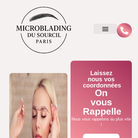
Laissez
nous vos
coordonnées
On
vous
Rappelle
Nous vous rappelons au plus vite
!