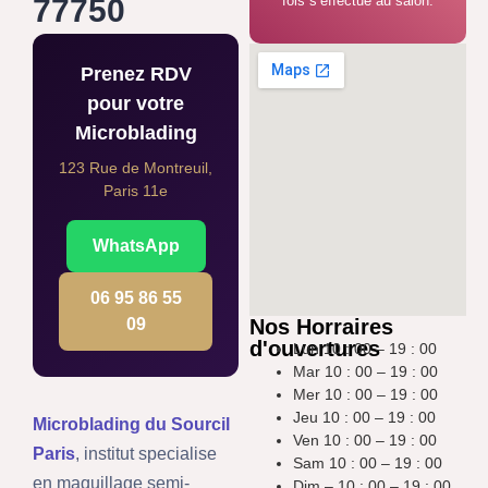
77750
fois s’effectue au salon.
Prenez RDV
pour votre
Microblading
123 Rue de Montreuil,
Paris 11e
WhatsApp
06 95 86 55
Nos Horraires
09
d'ouvertures
Lun 10 : 00 – 19 : 00
Mar 10 : 00 – 19 : 00
Mer 10 : 00 – 19 : 00
Jeu 10 : 00 – 19 : 00
Microblading du Sourcil
Ven 10 : 00 – 19 : 00
Paris
, institut specialise
Sam 10 : 00 – 19 : 00
en maquillage semi-
Dim – 10 : 00 – 19 : 00