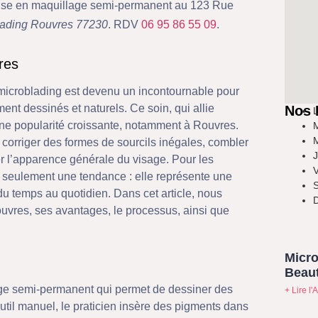
ialise en maquillage semi-permanent au 123 Rue
lading Rouvres 77230
. RDV
06 95 86 55 09
.
res
 microblading est devenu un incontournable pour
ment dessinés et naturels. Ce soin, qui allie
Nos 
L
 une popularité croissante, notamment à Rouvres.
M
M
 corriger des formes de sourcils inégales, combler
J
 l’apparence générale du visage. Pour les
V
s seulement une tendance : elle représente une
S
du temps au quotidien. Dans cet article, nous
D
uvres, ses avantages, le processus, ainsi que
Micro
Beaut
ge semi-permanent qui permet de dessiner des
+ Lire l'A
outil manuel, le praticien insère des pigments dans