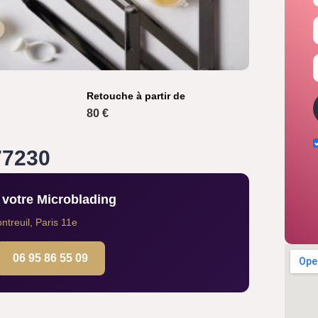
Retouche à partir de
80 €
77230
votre Microblading
treuil, Paris 11e
06 95 86 55 09