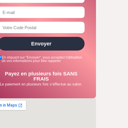
Envoyer
En cliquant sur "Envoyer", vous acceptez l'utilisation
de vos informations pour être rappeler
Payez en plusieurs fois SANS
FRAIS
Le paiement en plusieurs fois s’effectue au salon.