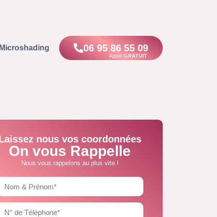
06 95 86 55 09
Microshading
Appel
GRATUIT
Laissez nous vos coordonnées
On vous Rappelle
Nous vous rappelons au plus vite !