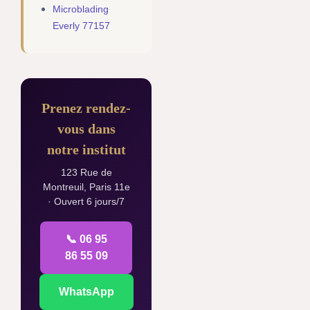
Microblading
Everly 77157
Prenez rendez-
vous dans
notre institut
123 Rue de
Montreuil, Paris 11e
· Ouvert 6 jours/7
📞 06 95
86 55 09
WhatsApp