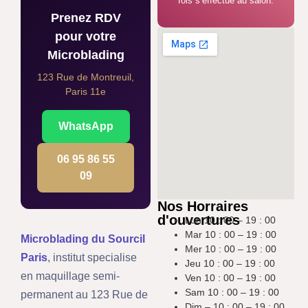
fois s’effectue au salon.
Prenez RDV
pour votre
Microblading
123 Rue de Montreuil,
Paris 11e
WhatsApp
06 95 86 55
09
Nos Horraires
d'ouvertures
Lun 10 : 00 – 19 : 00
Mar 10 : 00 – 19 : 00
Microblading du Sourcil
Mer 10 : 00 – 19 : 00
Paris
, institut specialise
Jeu 10 : 00 – 19 : 00
en maquillage semi-
Ven 10 : 00 – 19 : 00
Sam 10 : 00 – 19 : 00
permanent au 123 Rue de
Dim – 10 : 00 – 19 : 00