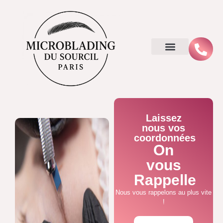
Laissez
nous vos
coordonnées
On
vous
Rappelle
Nous vous rappelons au plus vite
!