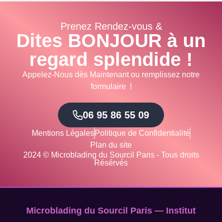
Prenez Rendez-vous &
Dites BONJOUR à un
regard splendide !
Appelez-Nous dès Maintenant ou remplissez notre
formulaire !
06 95 86 55 09
Mentions Légales
Politique de Confidentialité
Plan du site
2024 © Microblading du Sourcil Paris - Tous droits
Résérvés
Microblading du Sourcil Paris — Institut