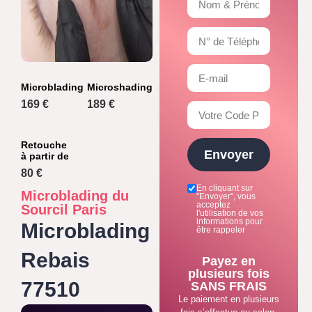
Microblading
Microshading
169 €
189 €
Retouche
Envoyer
à partir de
80 €
En cliquant sur
Microblading du
"Envoyer", vous
acceptez
Sourcil Paris
l'utilisation de vos
informations pour
Microblading
être rappeler
Rebais
Payez en
plusieurs fois
77510
SANS FRAIS
Le paiement en plusieurs