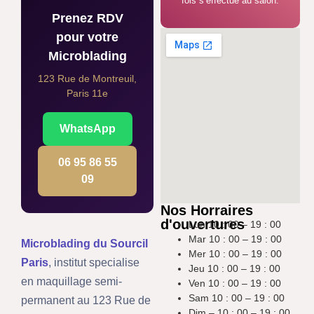
fois s’effectue au salon.
Prenez RDV
pour votre
Microblading
123 Rue de Montreuil,
Paris 11e
WhatsApp
06 95 86 55
09
Nos Horraires
d'ouvertures
Lun 10 : 00 – 19 : 00
Mar 10 : 00 – 19 : 00
Microblading du Sourcil
Mer 10 : 00 – 19 : 00
Paris
, institut specialise
Jeu 10 : 00 – 19 : 00
en maquillage semi-
Ven 10 : 00 – 19 : 00
Sam 10 : 00 – 19 : 00
permanent au 123 Rue de
Dim – 10 : 00 – 19 : 00