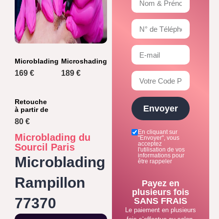
Microblading
Microshading
169 €
189 €
Retouche
Envoyer
à partir de
80 €
En cliquant sur
Microblading du
"Envoyer", vous
acceptez
Sourcil Paris
l'utilisation de vos
informations pour
Microblading
être rappeler
Rampillon
Payez en
plusieurs fois
77370
SANS FRAIS
Le paiement en plusieurs