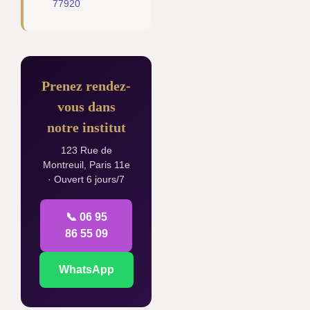
77920
Prenez rendez-
vous dans
notre institut
123 Rue de
Montreuil, Paris 11e
· Ouvert 6 jours/7
📞 06 95
86 55 09
WhatsApp