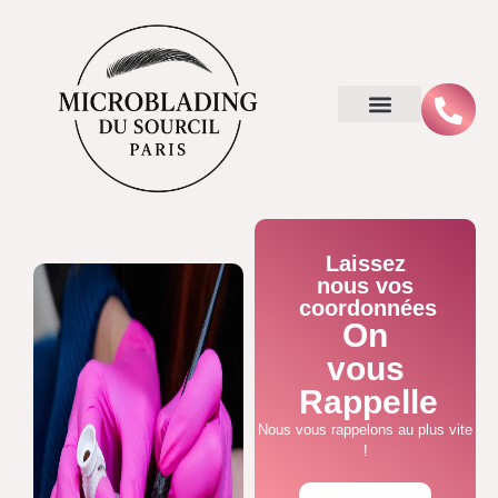
Laissez
nous vos
coordonnées
On
vous
Rappelle
Nous vous rappelons au plus vite
!