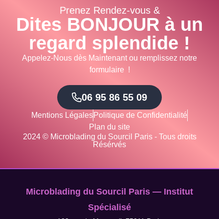
Prenez Rendez-vous &
Dites BONJOUR à un
regard splendide !
Appelez-Nous dès Maintenant ou remplissez notre
formulaire !
06 95 86 55 09
Mentions Légales
Politique de Confidentialité
Plan du site
2024 © Microblading du Sourcil Paris - Tous droits
Résérvés
Microblading du Sourcil Paris — Institut
Spécialisé