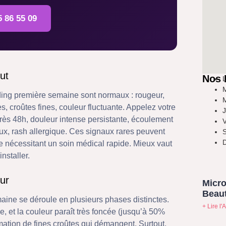
5 86 55 09
ut
Nos 
L
M
ing première semaine sont normaux : rougeur,
M
croûtes fines, couleur fluctuante. Appelez votre
J
près 48h, douleur intense persistante, écoulement
V
eux, rash allergique. Ces signaux rares peuvent
S
D
ue nécessitant un soin médical rapide. Mieux vaut
nstaller.
our
Micro
Beaut
aine se déroule en plusieurs phases distinctes.
+ Lire l'A
e, et la couleur paraît très foncée (jusqu’à 50%
ormation de fines croûtes qui démangent. Surtout,