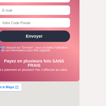
Envoyer
En cliquant sur "Envoyer", vous acceptez l'utilisation
de vos informations pour être rappeler
Payez en plusieurs fois SANS
FRAIS
Le paiement en plusieurs fois s’effectue au salon.