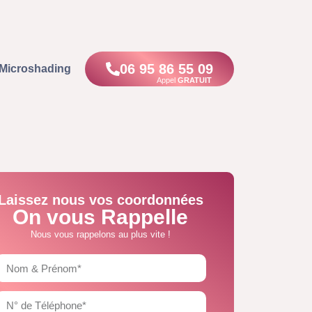
06 95 86 55 09
Microshading
Appel
GRATUIT
Laissez nous vos coordonnées
On vous Rappelle
Nous vous rappelons au plus vite !