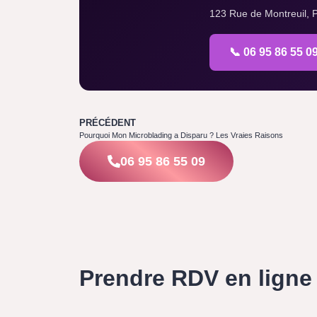
123 Rue de Montreuil, P
📞 06 95 86 55 0
PRÉCÉDENT
Pourquoi Mon Microblading a Disparu ? Les Vraies Raisons
06 95 86 55 09
Prendre RDV en ligne