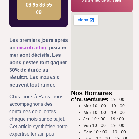
fois s’effectue au salon.
06 95 86 55
09
Les premiers jours après
un
microblading
piscine
mer sont décisifs. Les
bons gestes font gagner
30% de durée au
résultat. Les mauvais
peuvent tout ruiner.
Nos Horraires
Chez nous à Paris, nous
d'ouvertures
Lun 10 : 00 – 19 : 00
accompagnons des
Mar 10 : 00 – 19 : 00
centaines de clientes
Mer 10 : 00 – 19 : 00
Jeu 10 : 00 – 19 : 00
chaque mois sur ce sujet.
Ven 10 : 00 – 19 : 00
Cet article synthétise notre
Sam 10 : 00 – 19 : 00
expertise terrain pour
Dim – 10 : 00 – 19 : 00