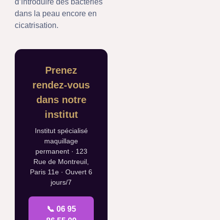
d’introduire des bactéries
dans la peau encore en
cicatrisation.
Prenez
rendez-vous
dans notre
institut
Institut spécialisé
maquillage
permanent · 123
Rue de Montreuil,
Paris 11e · Ouvert 6
jours/7
📞 06 95