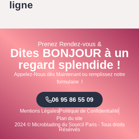
ligne
Prenez Rendez-vous &
Dites BONJOUR à un
regard splendide !
Appelez-Nous dès Maintenant ou remplissez notre
formulaire !
06 95 86 55 09
Mentions Légales
Politique de Confidentialité
Plan du site
2024 © Microblading du Sourcil Paris - Tous droits
Résérvés