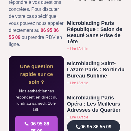
répondre à vos questions
concrètes. Pour discuter
de votre cas spécifique,
Microblading Paris
vous pouvez nous appeler
République : Salon de
directement au
06 95 86
Beauté Sans Prise de
55 09
ou prendre RDV en
Tête
ligne.
+ Lire l'Article
Microblading Saint-
Une question
Lazare Paris : Sortir du
rapide sur ce
Bureau Sublime
soin ?
+ Lire l'Article
Nos esthéticiennes
Microblading Paris
répondent en direct du
Opéra : Les Meilleurs
lundi au samedi, 10h-
Adresses du Quartier
19h.
+ Lire l'Article
📞 06 95 86
06 95 86 55 09