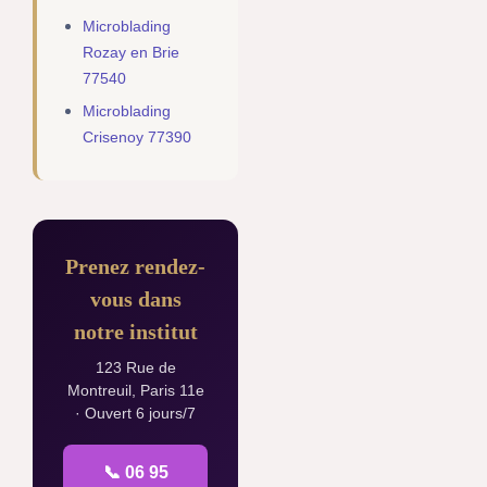
Microblading
Rozay en Brie
77540
Microblading
Crisenoy 77390
Prenez rendez-
vous dans
notre institut
123 Rue de
Montreuil, Paris 11e
· Ouvert 6 jours/7
📞 06 95