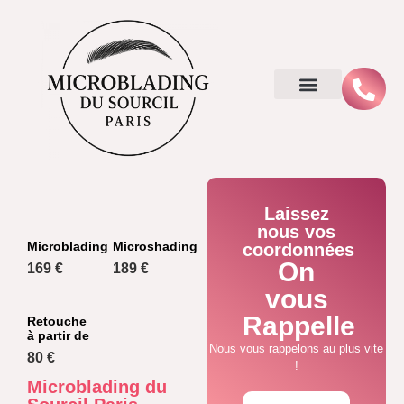
Laissez
nous vos
Microblading
Microshading
coordonnées
On
169 €
189 €
vous
Rappelle
Retouche
à partir de
Nous vous rappelons au plus vite
80 €
!
Microblading du