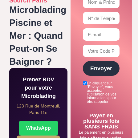
Sourcil Paris
Microblading
Piscine et
Mer : Quand
Peut-on Se
Baigner ?
Envoyer
Prenez RDV
En cliquant sur
pour votre
"Envoyer", vous
acceptez
l'utilisation de vos
Microblading
informations pour
être rappeler
123 Rue de Montreuil,
Paris 11e
Payez en
plusieurs fois
SANS FRAIS
WhatsApp
Le paiement en plusieurs