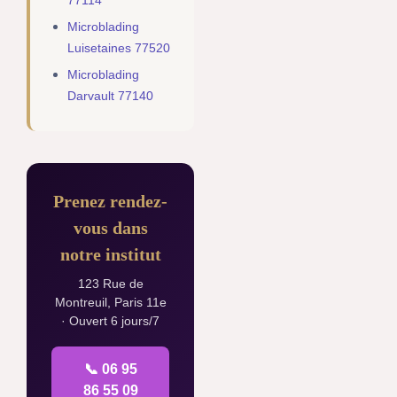
77114
Microblading
Luisetaines 77520
Microblading
Darvault 77140
Prenez rendez-
vous dans
notre institut
123 Rue de
Montreuil, Paris 11e
· Ouvert 6 jours/7
📞 06 95
86 55 09