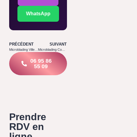
WhatsApp
PRÉCÉDENT
SUIVANT
Microblading Villenoy 77124
Microblading Coulommiers 77120
06 95 86
55 09
Prendre
RDV en
ligne