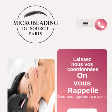
Laissez
nous vos
coordonnées
On
vous
Rappelle
Nous vous rappelons au plus vite
!