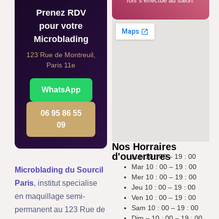
fois s’effectue au salon.
Prenez RDV
pour votre
Microblading
123 Rue de Montreuil,
Paris 11e
WhatsApp
06 95 86 55
09
Nos Horraires
d'ouvertures
Lun 10 : 00 – 19 : 00
Mar 10 : 00 – 19 : 00
Microblading du Sourcil
Mer 10 : 00 – 19 : 00
Paris
, institut specialise
Jeu 10 : 00 – 19 : 00
en maquillage semi-
Ven 10 : 00 – 19 : 00
Sam 10 : 00 – 19 : 00
permanent au 123 Rue de
Dim – 10 : 00 – 19 : 00