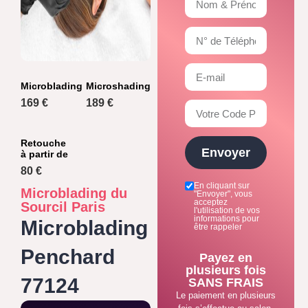
Microblading
Microshading
169 €
189 €
Retouche
Envoyer
à partir de
80 €
En cliquant sur
Microblading du
"Envoyer", vous
acceptez
Sourcil Paris
l'utilisation de vos
informations pour
Microblading
être rappeler
Penchard
Payez en
plusieurs fois
77124
SANS FRAIS
Le paiement en plusieurs