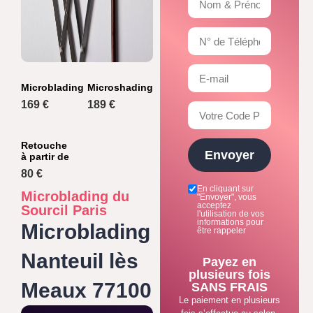
Microblading
Microshading
169 €
189 €
Retouche
Envoyer
à partir de
80 €
En cliquant sur
Microblading du
"Envoyer", vous
acceptez
Sourcil Paris
l'utilisation de vos
informations pour
Microblading
être rappeler
Nanteuil lès
Payez en
plusieurs fois
Meaux 77100
SANS FRAIS
Le paiement en plusieurs