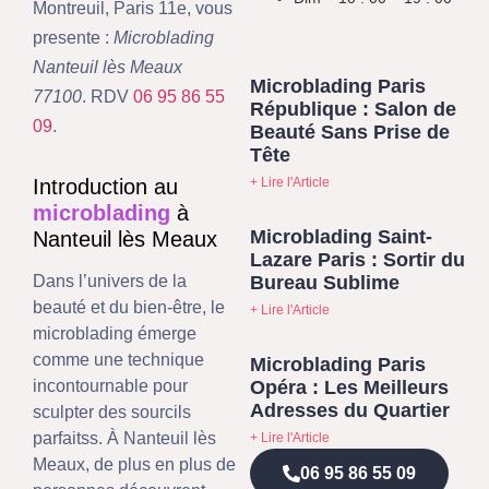
Montreuil, Paris 11e, vous
presente :
Microblading
Nanteuil lès Meaux
Microblading Paris
77100
. RDV
06 95 86 55
République : Salon de
09
.
Beauté Sans Prise de
Tête
+ Lire l'Article
Introduction au
microblading
à
Microblading Saint-
Nanteuil lès Meaux
Lazare Paris : Sortir du
Bureau Sublime
Dans l’univers de la
beauté et du bien-être, le
+ Lire l'Article
microblading émerge
comme une technique
Microblading Paris
Opéra : Les Meilleurs
incontournable pour
Adresses du Quartier
sculpter des sourcils
parfaitss. À Nanteuil lès
+ Lire l'Article
Meaux, de plus en plus de
06 95 86 55 09