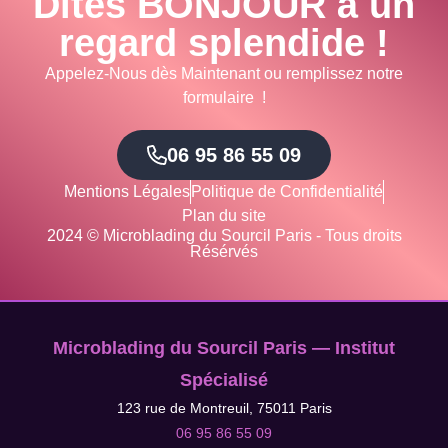
Dites BONJOUR à un
regard splendide !
Appelez-Nous dès Maintenant ou remplissez notre
formulaire !
06 95 86 55 09
Mentions Légales
Politique de Confidentialité
Plan du site
2024 © Microblading du Sourcil Paris - Tous droits
Résérvés
Microblading du Sourcil Paris — Institut
Spécialisé
123 rue de Montreuil, 75011 Paris
06 95 86 55 09