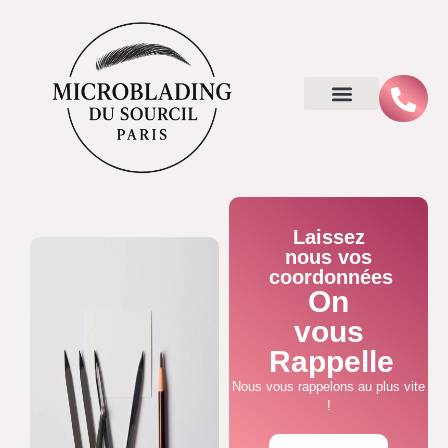
Laissez
nous vos
coordonnées
On
vous
Rappelle
Nous vous rappelons au plus vite
!