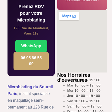
fois s’effectue au salon.
Prenez RDV
pour votre
Microblading
123 Rue de Montreuil,
Paris 11e
WhatsApp
06 95 86 55
09
Nos Horraires
d'ouvertures
Lun 10 : 00 – 19 : 00
Mar 10 : 00 – 19 : 00
Microblading du Sourcil
Mer 10 : 00 – 19 : 00
Paris
, institut specialise
Jeu 10 : 00 – 19 : 00
en maquillage semi-
Ven 10 : 00 – 19 : 00
Sam 10 : 00 – 19 : 00
permanent au 123 Rue de
Dim – 10 : 00 – 19 : 00