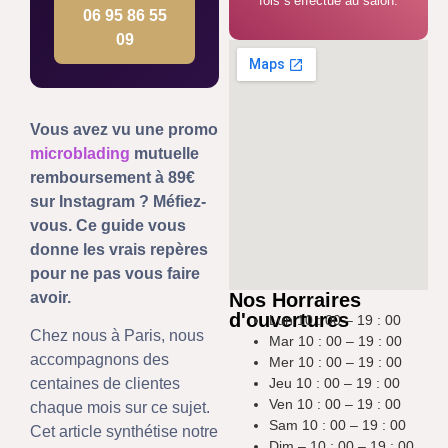
fois s’effectue au salon.
06 95 86 55
09
Vous avez vu une promo
microblading
mutuelle
remboursement à 89€
sur Instagram ? Méfiez-
vous. Ce guide vous
donne les vrais repères
pour ne pas vous faire
Nos Horraires
avoir.
d'ouvertures
Lun 10 : 00 – 19 : 00
Chez nous à Paris, nous
Mar 10 : 00 – 19 : 00
accompagnons des
Mer 10 : 00 – 19 : 00
Jeu 10 : 00 – 19 : 00
centaines de clientes
Ven 10 : 00 – 19 : 00
chaque mois sur ce sujet.
Sam 10 : 00 – 19 : 00
Cet article synthétise notre
Dim – 10 : 00 – 19 : 00