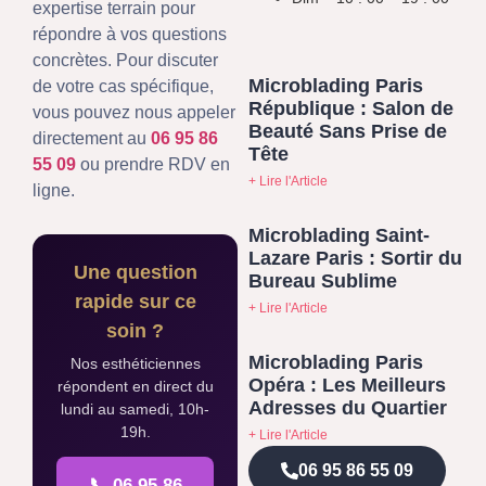
expertise terrain pour
répondre à vos questions
concrètes. Pour discuter
Microblading Paris
de votre cas spécifique,
République : Salon de
vous pouvez nous appeler
Beauté Sans Prise de
directement au
06 95 86
Tête
55 09
ou prendre RDV en
+ Lire l'Article
ligne.
Microblading Saint-
Lazare Paris : Sortir du
Une question
Bureau Sublime
rapide sur ce
+ Lire l'Article
soin ?
Microblading Paris
Nos esthéticiennes
Opéra : Les Meilleurs
répondent en direct du
Adresses du Quartier
lundi au samedi, 10h-
19h.
+ Lire l'Article
06 95 86 55 09
📞 06 95 86