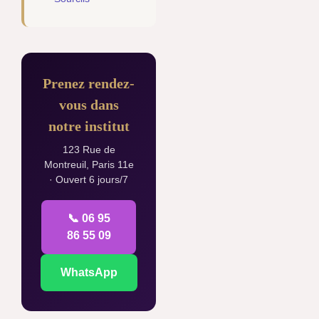
Prenez rendez-
vous dans
notre institut
123 Rue de
Montreuil, Paris 11e
· Ouvert 6 jours/7
📞 06 95
86 55 09
WhatsApp