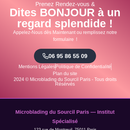
Prenez Rendez-vous &
Dites BONJOUR à un
regard splendide !
Appelez-Nous dès Maintenant ou remplissez notre
formulaire !
06 95 86 55 09
Mentions Légales
Politique de Confidentialité
Plan du site
2024 © Microblading du Sourcil Paris - Tous droits
Résérvés
Microblading du Sourcil Paris — Institut
Spécialisé
123 rue de Montreuil, 75011 Paris