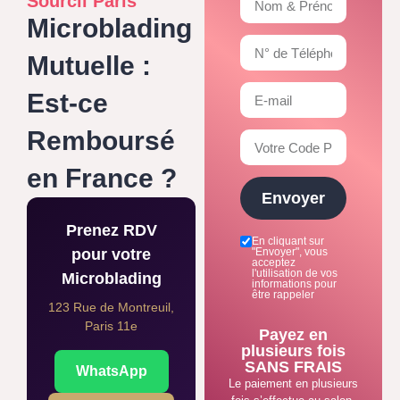
Sourcil Paris
Microblading
Mutuelle :
Est-ce
Remboursé
en France ?
Envoyer
Prenez RDV
En cliquant sur
pour votre
"Envoyer", vous
acceptez
l'utilisation de vos
Microblading
informations pour
être rappeler
123 Rue de Montreuil,
Paris 11e
Payez en
plusieurs fois
SANS FRAIS
WhatsApp
Le paiement en plusieurs