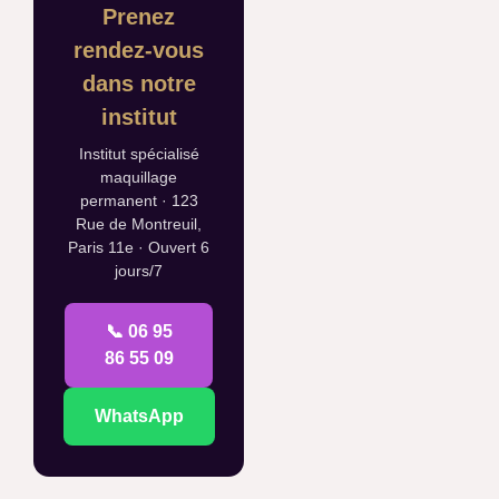
Prenez
rendez-vous
dans notre
institut
Institut spécialisé
maquillage
permanent · 123
Rue de Montreuil,
Paris 11e · Ouvert 6
jours/7
📞 06 95
86 55 09
WhatsApp