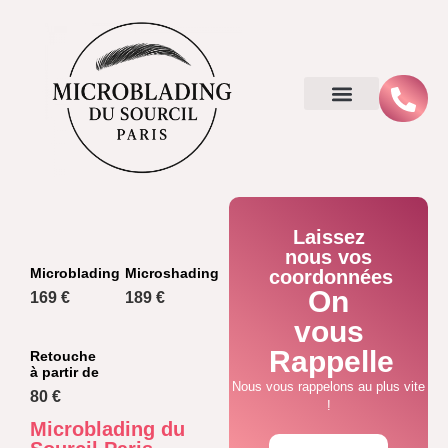
Laissez
nous vos
Microblading
Microshading
coordonnées
On
169 €
189 €
vous
Rappelle
Retouche
à partir de
Nous vous rappelons au plus vite
80 €
!
Microblading du