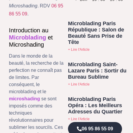
Microshading
. RDV
06 95
86 55 09
.
Microblading Paris
République : Salon de
Introduction au
Beauté Sans Prise de
Microblading
et
Tête
Microshading
+ Lire l'Article
Dans le monde de la
beauté, la recherche de la
Microblading Saint-
Lazare Paris : Sortir du
perfection ne connaît pas
Bureau Sublime
de limites. Par
conséquent, le
+ Lire l'Article
microblading et le
Microblading Paris
microshading
se sont
Opéra : Les Meilleurs
imposés comme des
Adresses du Quartier
techniques
+ Lire l'Article
révolutionnaires pour
sublimer les sourcils. Ces
06 95 86 55 09