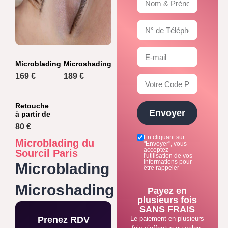
Microblading
Microshading
169 €
189 €
Retouche
Envoyer
à partir de
80 €
En cliquant sur
Microblading du
"Envoyer", vous
acceptez
Sourcil Paris
l'utilisation de vos
informations pour
Microblading
être rappeler
Microshading
Payez en
plusieurs fois
SANS FRAIS
Prenez RDV
Le paiement en plusieurs