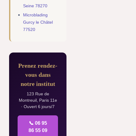
Seine 78270
Microblading
Gurcy le Châtel
77520
Prenez rendez-
vous dans
notre institut
123 Rue de
Montreuil, Paris 11e
· Ouvert 6 jours/7
📞 06 95
86 55 09