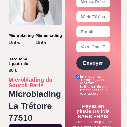
Microblading
Microshading
169 €
189 €
Retouche
Envoyer
à partir de
80 €
En cliquant sur
Microblading du
"Envoyer", vous
acceptez
Sourcil Paris
l'utilisation de vos
informations pour
Microblading
être rappeler
La Trétoire
Payez en
plusieurs fois
77510
SANS FRAIS
Le paiement en plusieurs