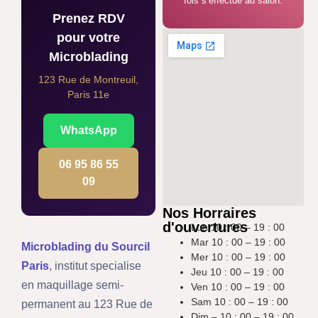
fois s’effectue au salon.
Prenez RDV
pour votre
Microblading
123 Rue de Montreuil,
Paris 11e
WhatsApp
06 95 86 55
09
Nos Horraires
d'ouvertures
Lun 10 : 00 – 19 : 00
Mar 10 : 00 – 19 : 00
Microblading du Sourcil
Mer 10 : 00 – 19 : 00
Paris
, institut specialise
Jeu 10 : 00 – 19 : 00
en maquillage semi-
Ven 10 : 00 – 19 : 00
Sam 10 : 00 – 19 : 00
permanent au 123 Rue de
Dim – 10 : 00 – 19 : 00