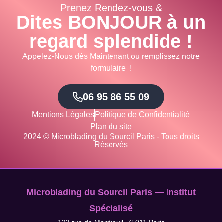
Prenez Rendez-vous &
Dites BONJOUR à un
regard splendide !
Appelez-Nous dès Maintenant ou remplissez notre
formulaire !
06 95 86 55 09
Mentions Légales
Politique de Confidentialité
Plan du site
2024 © Microblading du Sourcil Paris - Tous droits
Résérvés
Microblading du Sourcil Paris — Institut
Spécialisé
123 rue de Montreuil, 75011 Paris