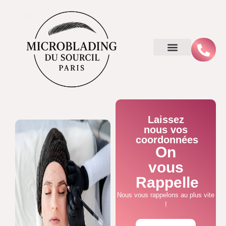
Laissez
nous vos
coordonnées
On
vous
Rappelle
Nous vous rappelons au plus vite
!