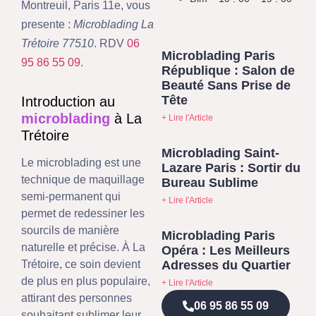
Montreuil, Paris 11e, vous
presente :
Microblading La
Trétoire 77510
. RDV
06
Microblading Paris
95 86 55 09
.
République : Salon de
Beauté Sans Prise de
Tête
Introduction au
microblading
à La
+ Lire l'Article
Trétoire
Microblading Saint-
Le microblading est une
Lazare Paris : Sortir du
technique de maquillage
Bureau Sublime
semi-permanent qui
+ Lire l'Article
permet de redessiner les
sourcils de manière
Microblading Paris
naturelle et précise. À La
Opéra : Les Meilleurs
Adresses du Quartier
Trétoire, ce soin devient
de plus en plus populaire,
+ Lire l'Article
attirant des personnes
06 95 86 55 09
souhaitant sublimer leur