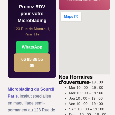
fois s’effectue au salon.
Prenez RDV
pour votre
Microblading
123 Rue de Montreuil,
Paris 11e
WhatsApp
06 95 86 55
09
Nos Horraires
d'ouvertures
Lun 10 : 00 – 19 : 00
Mar 10 : 00 – 19 : 00
Microblading du Sourcil
Mer 10 : 00 – 19 : 00
Paris
, institut specialise
Jeu 10 : 00 – 19 : 00
en maquillage semi-
Ven 10 : 00 – 19 : 00
Sam 10 : 00 – 19 : 00
permanent au 123 Rue de
Dim – 10 : 00 – 19 : 00