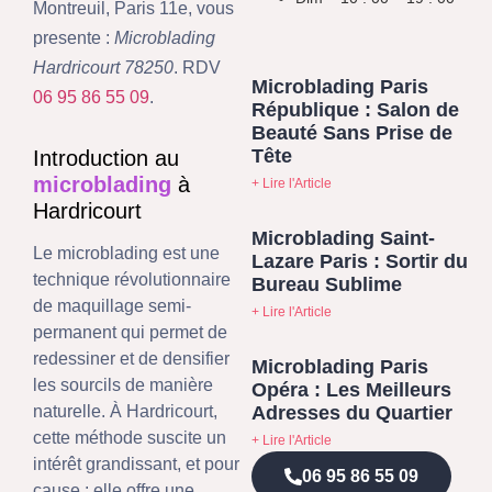
Montreuil, Paris 11e, vous
presente :
Microblading
Hardricourt 78250
. RDV
Microblading Paris
06 95 86 55 09
.
République : Salon de
Beauté Sans Prise de
Tête
Introduction au
microblading
à
+ Lire l'Article
Hardricourt
Microblading Saint-
Le microblading est une
Lazare Paris : Sortir du
technique révolutionnaire
Bureau Sublime
de maquillage semi-
+ Lire l'Article
permanent qui permet de
redessiner et de densifier
Microblading Paris
les sourcils de manière
Opéra : Les Meilleurs
Adresses du Quartier
naturelle. À Hardricourt,
cette méthode suscite un
+ Lire l'Article
intérêt grandissant, et pour
06 95 86 55 09
cause : elle offre une