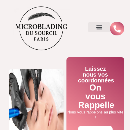
Laissez
nous vos
coordonnées
On
vous
Rappelle
Nous vous rappelons au plus vite
!