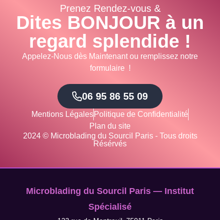
Prenez Rendez-vous &
Dites BONJOUR à un
regard splendide !
Appelez-Nous dès Maintenant ou remplissez notre
formulaire !
06 95 86 55 09
Mentions Légales
Politique de Confidentialité
Plan du site
2024 © Microblading du Sourcil Paris - Tous droits
Résérvés
Microblading du Sourcil Paris — Institut
Spécialisé