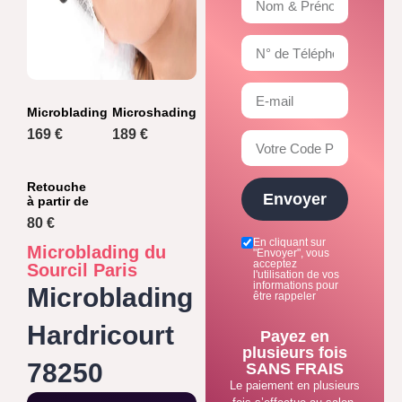
Microblading
Microshading
169 €
189 €
Retouche
Envoyer
à partir de
80 €
En cliquant sur
Microblading du
"Envoyer", vous
acceptez
Sourcil Paris
l'utilisation de vos
informations pour
Microblading
être rappeler
Hardricourt
Payez en
plusieurs fois
78250
SANS FRAIS
Le paiement en plusieurs