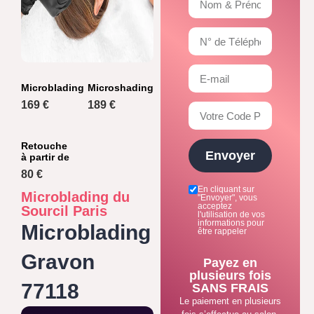
Microblading
Microshading
169 €
189 €
Retouche
Envoyer
à partir de
80 €
En cliquant sur
Microblading du
"Envoyer", vous
acceptez
Sourcil Paris
l'utilisation de vos
informations pour
Microblading
être rappeler
Gravon
Payez en
plusieurs fois
77118
SANS FRAIS
Le paiement en plusieurs