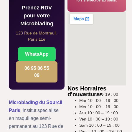
fois s’effectue au salon.
Prenez RDV
pour votre
Microblading
123 Rue de Montreuil,
Paris 11e
WhatsApp
06 95 86 55
09
Nos Horraires
d'ouvertures
Lun 10 : 00 – 19 : 00
Mar 10 : 00 – 19 : 00
Microblading du Sourcil
Mer 10 : 00 – 19 : 00
Paris
, institut specialise
Jeu 10 : 00 – 19 : 00
en maquillage semi-
Ven 10 : 00 – 19 : 00
Sam 10 : 00 – 19 : 00
permanent au 123 Rue de
Dim – 10 : 00 – 19 : 00