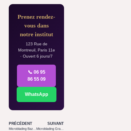
Prenez rendez-
vous dans
notre institut
123 Rue de
Montreuil, Paris 11e
· Ouvert 6 jours/7
📞 06 95
86 55 09
WhatsApp
PRÉCÉDENT
SUIVANT
Microblading Bazoches lès Bray 77118
Microblading Gravon 77118