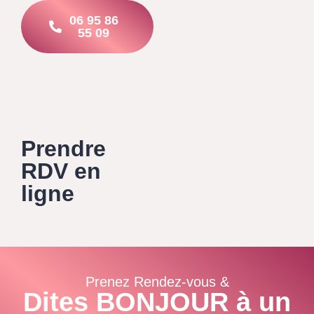
06 95 86
55 09
Prendre
RDV en
ligne
Prenez Rendez-vous &
Dites BONJOUR à un