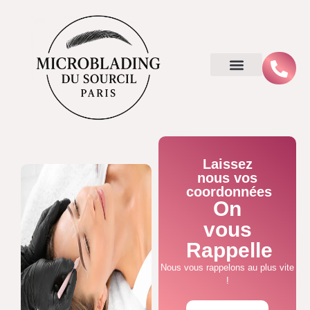
Laissez
nous vos
coordonnées
On
vous
Rappelle
Nous vous rappelons au plus vite
!