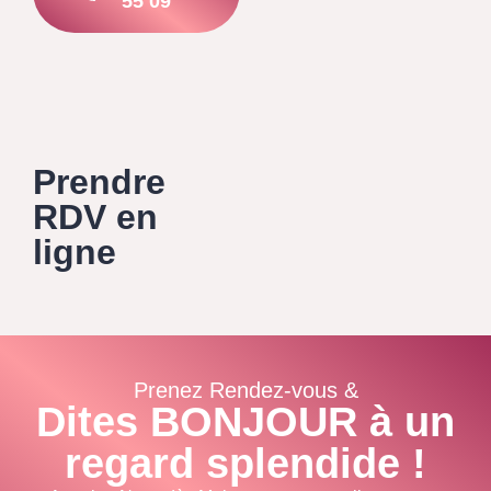
55 09
Prendre
RDV en
ligne
Prenez Rendez-vous &
Dites BONJOUR à un
regard splendide !