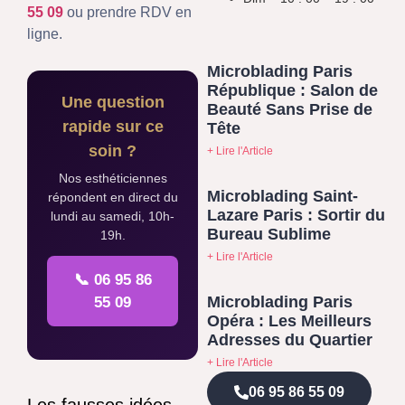
55 09
ou prendre RDV en
ligne.
Microblading Paris
République : Salon de
Une question
Beauté Sans Prise de
rapide sur ce
Tête
soin ?
+ Lire l'Article
Nos esthéticiennes
Microblading Saint-
répondent en direct du
Lazare Paris : Sortir du
lundi au samedi, 10h-
Bureau Sublime
19h.
+ Lire l'Article
📞 06 95 86
Microblading Paris
55 09
Opéra : Les Meilleurs
Adresses du Quartier
+ Lire l'Article
06 95 86 55 09
Les fausses idées