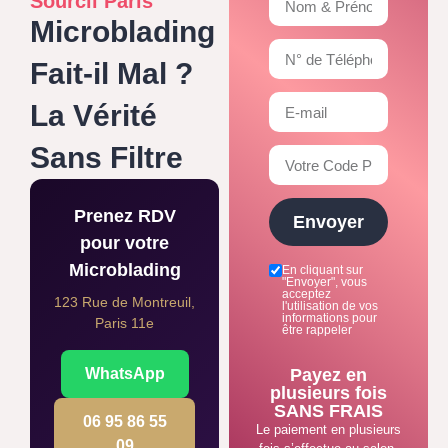
Sourcil Paris
Microblading
Fait-il Mal ?
La Vérité
Sans Filtre
Prenez RDV
Envoyer
pour votre
Microblading
En cliquant sur
"Envoyer", vous
acceptez
123 Rue de Montreuil,
l'utilisation de vos
informations pour
Paris 11e
être rappeler
WhatsApp
Payez en
plusieurs fois
SANS FRAIS
06 95 86 55
Le paiement en plusieurs
09