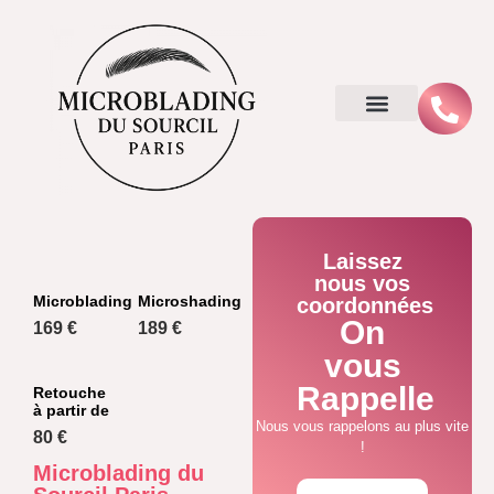
Laissez
nous vos
Microblading
Microshading
coordonnées
On
169 €
189 €
vous
Rappelle
Retouche
à partir de
Nous vous rappelons au plus vite
80 €
!
Microblading du