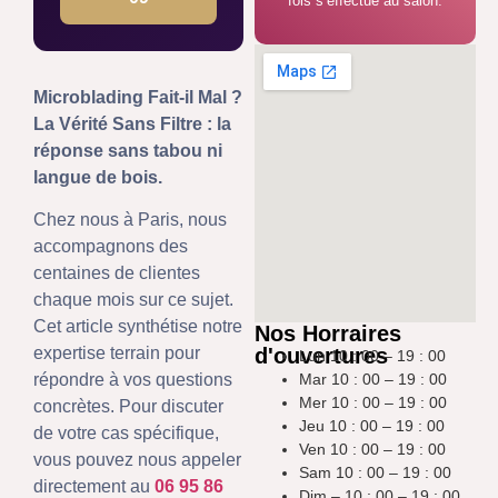
fois s’effectue au salon.
Microblading Fait-il Mal ?
La Vérité Sans Filtre : la
réponse sans tabou ni
langue de bois.
Chez nous à Paris, nous
accompagnons des
centaines de clientes
chaque mois sur ce sujet.
Cet article synthétise notre
Nos Horraires
d'ouvertures
expertise terrain pour
Lun 10 : 00 – 19 : 00
Mar 10 : 00 – 19 : 00
répondre à vos questions
Mer 10 : 00 – 19 : 00
concrètes. Pour discuter
Jeu 10 : 00 – 19 : 00
de votre cas spécifique,
Ven 10 : 00 – 19 : 00
vous pouvez nous appeler
Sam 10 : 00 – 19 : 00
directement au
06 95 86
Dim – 10 : 00 – 19 : 00