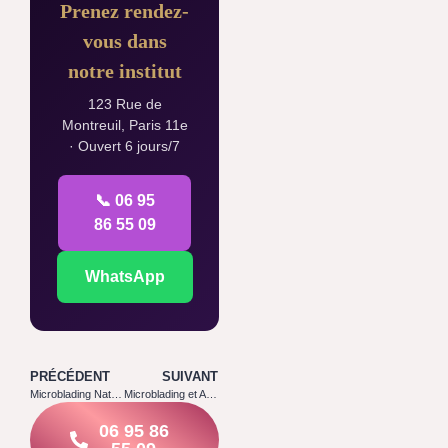
Prenez rendez-
vous dans
notre institut
123 Rue de
Montreuil, Paris 11e
· Ouvert 6 jours/7
📞 06 95
86 55 09
WhatsApp
PRÉCÉDENT
SUIVANT
Microblading Naturel : Pourquoi C’est la Tendance N°1
Microblading et Anesthésie : Comment Ça Marche
06 95 86