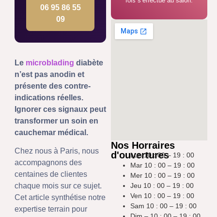
fois s’effectue au salon.
06 95 86 55
09
Le
microblading
diabète
n’est pas anodin et
présente des contre-
indications réelles.
Ignorer ces signaux peut
transformer un soin en
cauchemar médical.
Nos Horraires
Chez nous à Paris, nous
d'ouvertures
Lun 10 : 00 – 19 : 00
accompagnons des
Mar 10 : 00 – 19 : 00
centaines de clientes
Mer 10 : 00 – 19 : 00
Jeu 10 : 00 – 19 : 00
chaque mois sur ce sujet.
Ven 10 : 00 – 19 : 00
Cet article synthétise notre
Sam 10 : 00 – 19 : 00
expertise terrain pour
Dim – 10 : 00 – 19 : 00