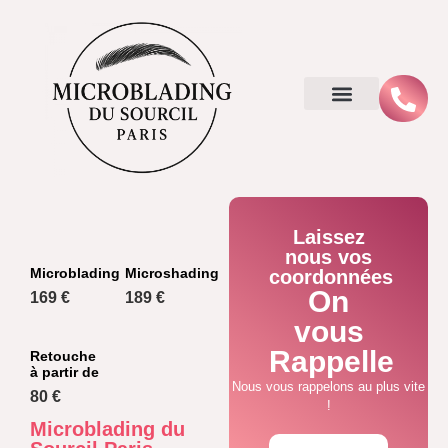
Laissez
nous vos
Microblading
Microshading
coordonnées
On
169 €
189 €
vous
Rappelle
Retouche
à partir de
Nous vous rappelons au plus vite
80 €
!
Microblading du