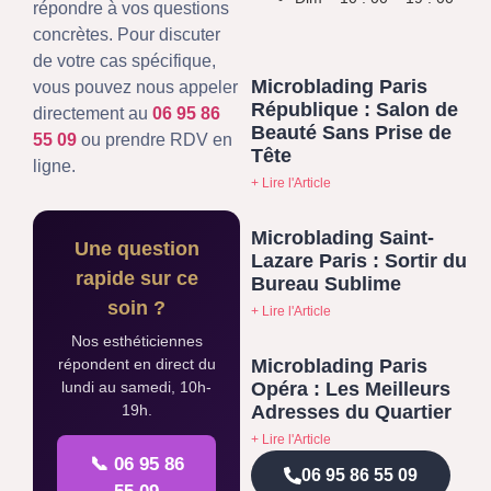
répondre à vos questions
concrètes. Pour discuter
de votre cas spécifique,
Microblading Paris
vous pouvez nous appeler
République : Salon de
directement au
06 95 86
Beauté Sans Prise de
55 09
ou prendre RDV en
Tête
ligne.
+ Lire l'Article
Microblading Saint-
Une question
Lazare Paris : Sortir du
rapide sur ce
Bureau Sublime
soin ?
+ Lire l'Article
Nos esthéticiennes
Microblading Paris
répondent en direct du
Opéra : Les Meilleurs
lundi au samedi, 10h-
Adresses du Quartier
19h.
+ Lire l'Article
📞 06 95 86
06 95 86 55 09