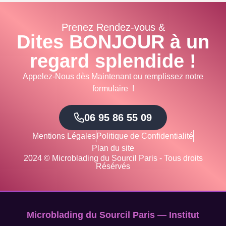
Prenez Rendez-vous &
Dites BONJOUR à un
regard splendide !
Appelez-Nous dès Maintenant ou remplissez notre
formulaire !
06 95 86 55 09
Mentions Légales
Politique de Confidentialité
Plan du site
2024 © Microblading du Sourcil Paris - Tous droits
Résérvés
Microblading du Sourcil Paris — Institut