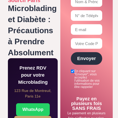
Sourcil Paris
Microblading
et Diabète :
Précautions
à Prendre
Absolument
Envoyer
Prenez RDV
En cliquant sur
pour votre
"Envoyer", vous
acceptez
l'utilisation de vos
Microblading
informations pour
être rappeler
123 Rue de Montreuil,
Paris 11e
Payez en
plusieurs fois
SANS FRAIS
WhatsApp
Le paiement en plusieurs