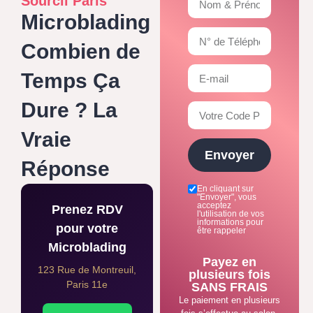
Sourcil Paris
Microblading
Combien de
Temps Ça
Dure ? La
Vraie
Envoyer
Réponse
En cliquant sur
"Envoyer", vous
acceptez
Prenez RDV
l'utilisation de vos
informations pour
pour votre
être rappeler
Microblading
Payez en
123 Rue de Montreuil,
plusieurs fois
Paris 11e
SANS FRAIS
Le paiement en plusieurs