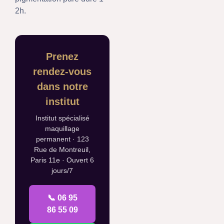
2h.
Prenez
rendez-vous
dans notre
institut
Institut spécialisé
maquillage
permanent · 123
Rue de Montreuil,
Paris 11e · Ouvert 6
jours/7
📞 06 95
86 55 09