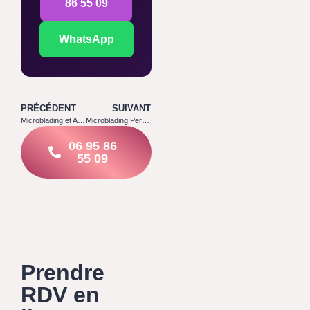
86 55 09
WhatsApp
PRÉCÉDENT
SUIVANT
Microblading et Anesthésie : Comment Ça Marche
Microblading Permanent ou Pas ? On Démêle le Vrai du Faux
06 95 86
55 09
Prendre
RDV en