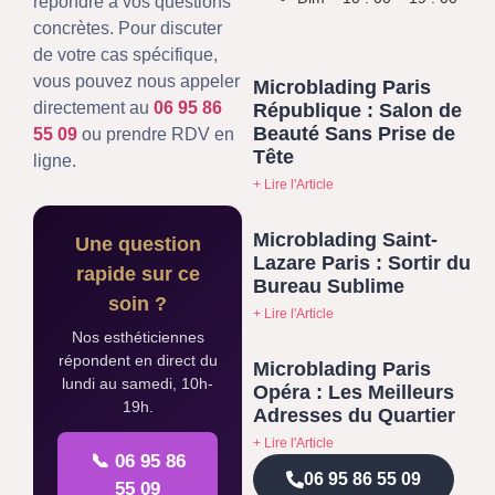
répondre à vos questions
concrètes. Pour discuter
de votre cas spécifique,
vous pouvez nous appeler
Microblading Paris
directement au
06 95 86
République : Salon de
Beauté Sans Prise de
55 09
ou prendre RDV en
Tête
ligne.
+ Lire l'Article
Microblading Saint-
Une question
Lazare Paris : Sortir du
rapide sur ce
Bureau Sublime
soin ?
+ Lire l'Article
Nos esthéticiennes
répondent en direct du
Microblading Paris
lundi au samedi, 10h-
Opéra : Les Meilleurs
19h.
Adresses du Quartier
+ Lire l'Article
📞 06 95 86
06 95 86 55 09
55 09