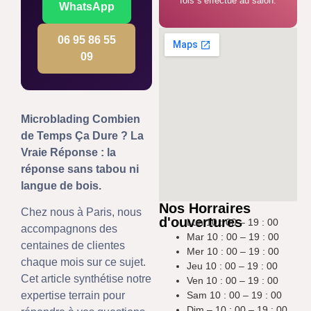
fois s’effectue au salon.
WhatsApp
06 95 86 55
09
Microblading Combien
de Temps Ça Dure ? La
Vraie Réponse : la
réponse sans tabou ni
langue de bois.
Nos Horraires
Chez nous à Paris, nous
d'ouvertures
Lun 10 : 00 – 19 : 00
accompagnons des
Mar 10 : 00 – 19 : 00
centaines de clientes
Mer 10 : 00 – 19 : 00
chaque mois sur ce sujet.
Jeu 10 : 00 – 19 : 00
Cet article synthétise notre
Ven 10 : 00 – 19 : 00
Sam 10 : 00 – 19 : 00
expertise terrain pour
Dim – 10 : 00 – 19 : 00