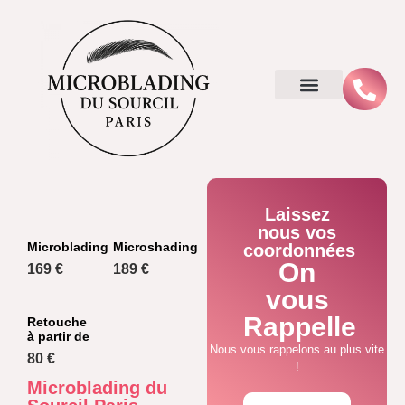
Laissez
nous vos
Microblading
Microshading
coordonnées
On
169 €
189 €
vous
Rappelle
Retouche
à partir de
Nous vous rappelons au plus vite
80 €
!
Microblading du