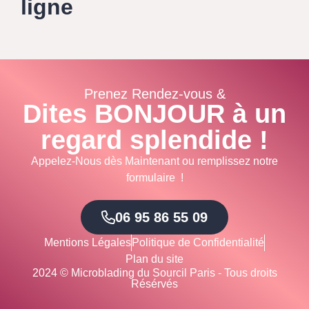
ligne
Prenez Rendez-vous &
Dites BONJOUR à un
regard splendide !
Appelez-Nous dès Maintenant ou remplissez notre
formulaire !
06 95 86 55 09
Mentions Légales
Politique de Confidentialité
Plan du site
2024 © Microblading du Sourcil Paris - Tous droits
Résérvés