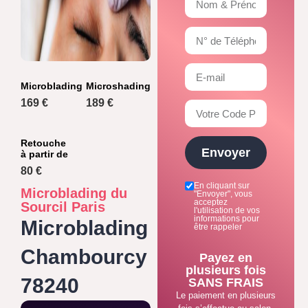
Microblading
Microshading
169 €
189 €
Retouche
Envoyer
à partir de
80 €
En cliquant sur
Microblading du
"Envoyer", vous
acceptez
Sourcil Paris
l'utilisation de vos
informations pour
Microblading
être rappeler
Chambourcy
Payez en
plusieurs fois
78240
SANS FRAIS
Le paiement en plusieurs