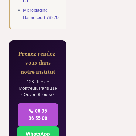
60
Microblading
Bennecourt 78270
Prenez rendez-
vous dans
notre institut
123 Rue de
Montreuil, Paris 11e
· Ouvert 6 jours/7
📞 06 95
86 55 09
WhatsApp