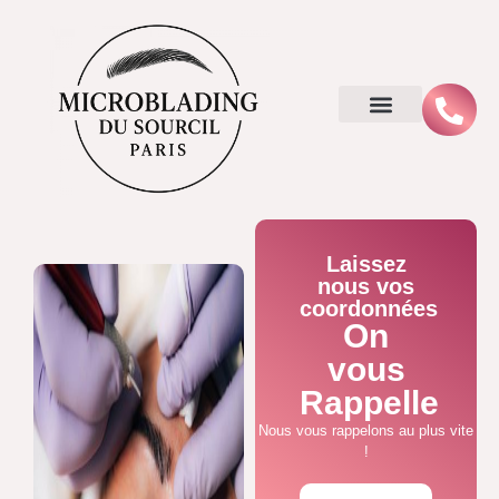
Laissez
nous vos
coordonnées
On
vous
Rappelle
Nous vous rappelons au plus vite
!