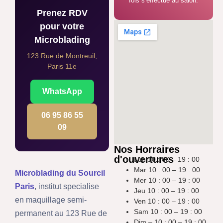
fois s’effectue au salon.
Prenez RDV
pour votre
Microblading
123 Rue de Montreuil,
Paris 11e
WhatsApp
06 95 86 55
09
Nos Horraires
d'ouvertures
Lun 10 : 00 – 19 : 00
Mar 10 : 00 – 19 : 00
Microblading du Sourcil
Mer 10 : 00 – 19 : 00
Paris
, institut specialise
Jeu 10 : 00 – 19 : 00
en maquillage semi-
Ven 10 : 00 – 19 : 00
Sam 10 : 00 – 19 : 00
permanent au 123 Rue de
Dim – 10 : 00 – 19 : 00