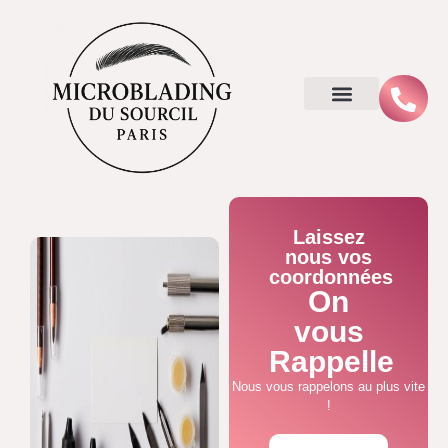
Laissez
nous vos
coordonnées
On
vous
Rappelle
Nous vous rappelons au plus vite
!