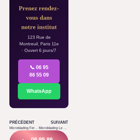
Prenez rendez-
vous dans
notre institut
123 Rue de
Montreuil, Paris 11e
· Ouvert 6 jours/7
📞 06 95
86 55 09
WhatsApp
PRÉCÉDENT
SUIVANT
Microblading Ferrières en Brie 77164
Microblading Le Plessis l’Évêque 77165
06 95 86