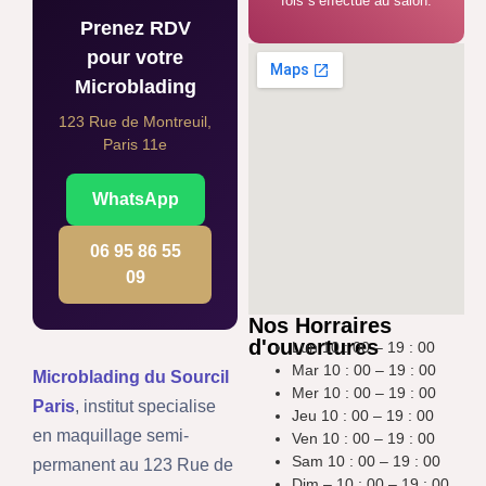
fois s’effectue au salon.
Prenez RDV
pour votre
Microblading
123 Rue de Montreuil,
Paris 11e
WhatsApp
06 95 86 55
09
Nos Horraires
d'ouvertures
Lun 10 : 00 – 19 : 00
Mar 10 : 00 – 19 : 00
Microblading du Sourcil
Mer 10 : 00 – 19 : 00
Paris
, institut specialise
Jeu 10 : 00 – 19 : 00
en maquillage semi-
Ven 10 : 00 – 19 : 00
Sam 10 : 00 – 19 : 00
permanent au 123 Rue de
Dim – 10 : 00 – 19 : 00