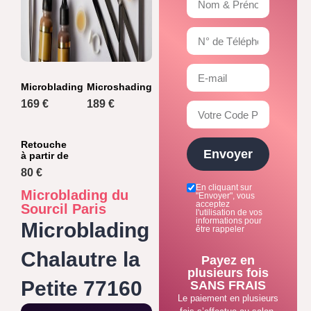
Microblading
Microshading
169 €
189 €
Retouche
Envoyer
à partir de
80 €
En cliquant sur
Microblading du
"Envoyer", vous
acceptez
Sourcil Paris
l'utilisation de vos
informations pour
Microblading
être rappeler
Chalautre la
Payez en
plusieurs fois
Petite 77160
SANS FRAIS
Le paiement en plusieurs