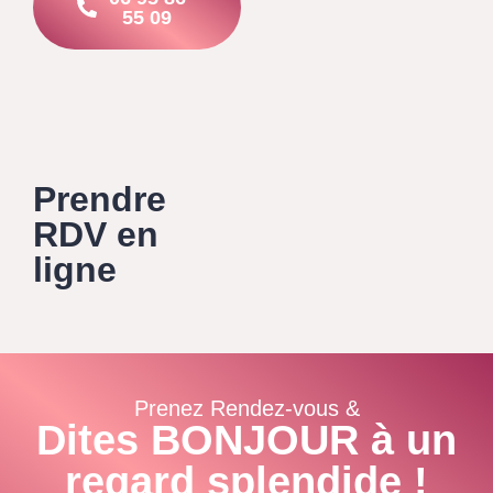
55 09
Prendre
RDV en
ligne
Prenez Rendez-vous &
Dites BONJOUR à un
regard splendide !