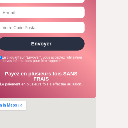
Envoyer
En cliquant sur "Envoyer", vous acceptez l'utilisation
de vos informations pour être rappeler
Payez en plusieurs fois SANS
FRAIS
Le paiement en plusieurs fois s’effectue au salon.