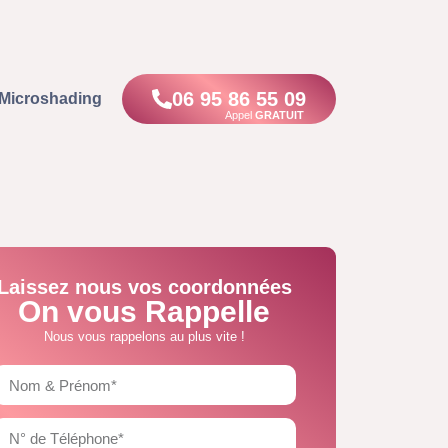
06 95 86 55 09
Microshading
Appel
GRATUIT
Laissez nous vos coordonnées
On vous Rappelle
Nous vous rappelons au plus vite !