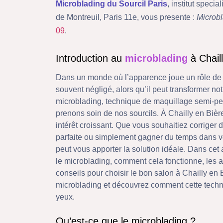
Microblading du Sourcil Paris
, institut spec
de Montreuil, Paris 11e, vous presente :
Microbl
09
.
Introduction au
microblading
à Chail
Dans un monde où l’apparence joue un rôle de pl
souvent négligé, alors qu’il peut transformer no
microblading, technique de maquillage semi-pe
prenons soin de nos sourcils. À Chailly en Bière
intérêt croissant. Que vous souhaitiez corriger 
parfaite ou simplement gagner du temps dans vo
peut vous apporter la solution idéale. Dans cet 
le microblading, comment cela fonctionne, les 
conseils pour choisir le bon salon à Chailly en 
microblading et découvrez comment cette techni
yeux.
Qu’est-ce que le microblading ?