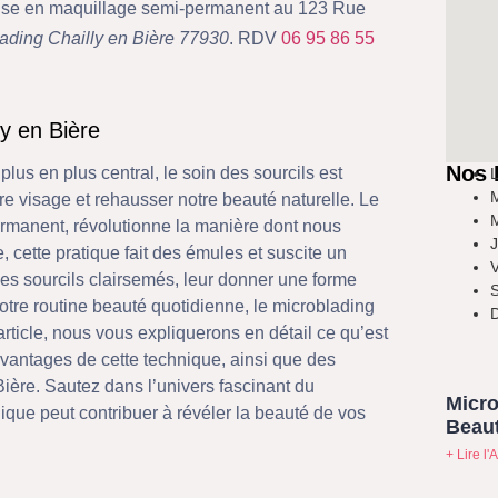
ialise en maquillage semi-permanent au 123 Rue
ading Chailly en Bière 77930
. RDV
06 95 86 55
ly en Bière
Nos 
us en plus central, le soin des sourcils est
L
M
tre visage et rehausser notre beauté naturelle. Le
M
rmanent, révolutionne la manière dont nous
J
, cette pratique fait des émules et suscite un
V
des sourcils clairsemés, leur donner une forme
S
tre routine beauté quotidienne, le microblading
D
article, nous vous expliquerons en détail ce qu’est
avantages de cette technique, ainsi que des
Bière. Sautez dans l’univers fascinant du
Micro
que peut contribuer à révéler la beauté de vos
Beaut
+ Lire l'A