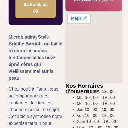
fois s’effectue au salon.
06 95 86 55
09
Microblading Style
Brigitte Bardot : on fait le
tri entre les vraies
tendances et les buzz
éphémères qui
vieillissent mal sur la
peau.
Nos Horraires
Chez nous à Paris, nous
d'ouvertures
Lun 10 : 00 – 19 : 00
accompagnons des
Mar 10 : 00 – 19 : 00
centaines de clientes
Mer 10 : 00 – 19 : 00
Jeu 10 : 00 – 19 : 00
chaque mois sur ce sujet.
Ven 10 : 00 – 19 : 00
Cet article synthétise notre
Sam 10 : 00 – 19 : 00
expertise terrain pour
Dim – 10 : 00 – 19 : 00