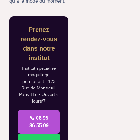
qu’à la mode du moment.
Prenez
rendez-vous
dans notre
institut
Institut spécialisé
maquillage
permanent · 123
Rue de Montreuil,
Paris 11e · Ouvert 6
jours/7
📞 06 95
86 55 09