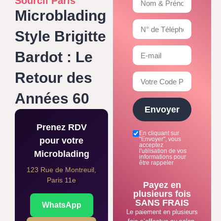
Sourcil Paris
Microblading
Style Brigitte
Bardot : Le
Retour des
Années 60
Envoyer
Prenez RDV
En cliquant sur
pour votre
"Envoyer", vous
acceptez
l'utilisation de vos
Microblading
informations pour
être rappeler
123 Rue de Montreuil,
Paris 11e
Payez en
plusieurs fois
SANS FRAIS
WhatsApp
Le paiement en plusieurs