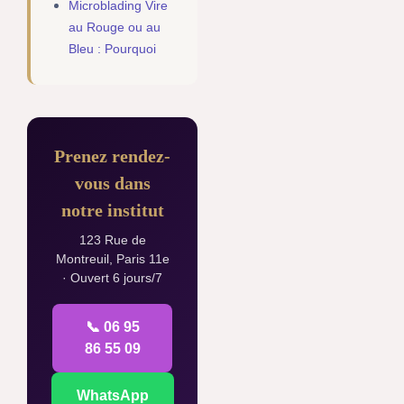
Microblading Vire
au Rouge ou au
Bleu : Pourquoi
Prenez rendez-
vous dans
notre institut
123 Rue de
Montreuil, Paris 11e
· Ouvert 6 jours/7
📞 06 95
86 55 09
WhatsApp