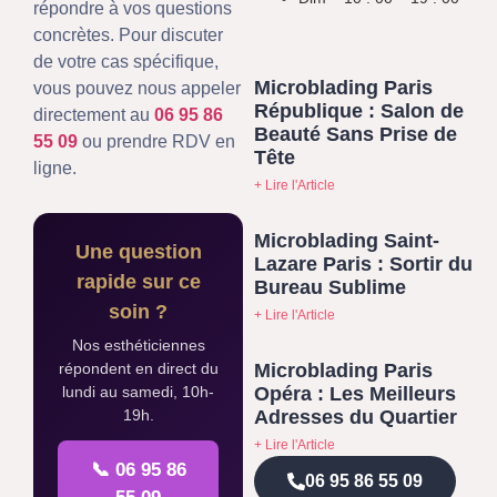
répondre à vos questions
concrètes. Pour discuter
de votre cas spécifique,
Microblading Paris
vous pouvez nous appeler
République : Salon de
directement au
06 95 86
Beauté Sans Prise de
55 09
ou prendre RDV en
Tête
ligne.
+ Lire l'Article
Microblading Saint-
Une question
Lazare Paris : Sortir du
rapide sur ce
Bureau Sublime
soin ?
+ Lire l'Article
Nos esthéticiennes
Microblading Paris
répondent en direct du
Opéra : Les Meilleurs
lundi au samedi, 10h-
Adresses du Quartier
19h.
+ Lire l'Article
📞 06 95 86
06 95 86 55 09