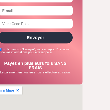
Envoyer
En cliquant sur "Envoyer", vous acceptez l'utilisation
de vos informations pour être rappeler
Payez en plusieurs fois SANS
FRAIS
Le paiement en plusieurs fois s’effectue au salon.