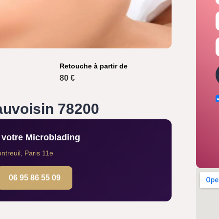
Retouche à partir de
80 €
auvoisin 78200
votre Microblading
treuil, Paris 11e
06 95 86 55 09