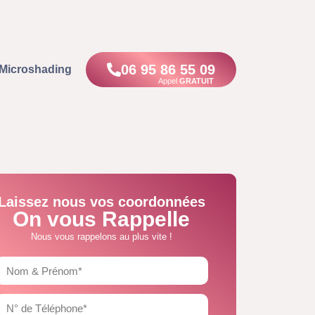
06 95 86 55 09
Microshading
Appel
GRATUIT
Laissez nous vos coordonnées
On vous Rappelle
Nous vous rappelons au plus vite !