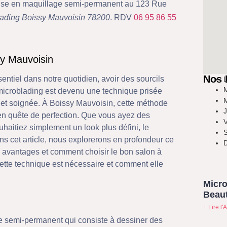
ialise en maquillage semi-permanent au 123 Rue
lading Boissy Mauvoisin 78200
. RDV
06 95 86 55
y Mauvoisin
Nos 
ntiel dans notre quotidien, avoir des sourcils
L
M
e microblading est devenu une technique prisée
M
e et soignée. À Boissy Mauvoisin, cette méthode
J
 en quête de perfection. Que vous ayez des
V
haitiez simplement un look plus défini, le
S
ans cet article, nous explorerons en profondeur ce
D
s avantages et comment choisir le bon salon à
ette technique est nécessaire et comment elle
Micro
Beaut
+ Lire l'A
 semi-permanent qui consiste à dessiner des