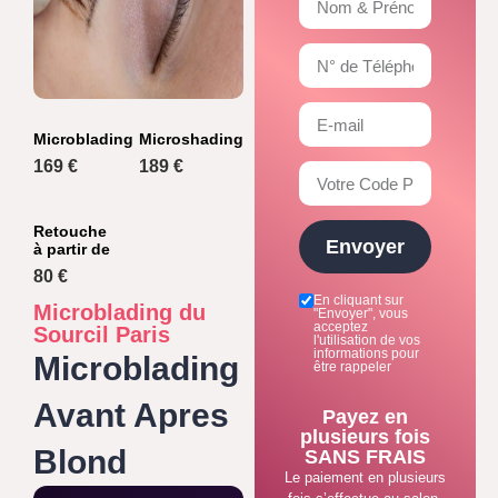
Microblading
Microshading
169 €
189 €
Retouche
Envoyer
à partir de
80 €
En cliquant sur
Microblading du
"Envoyer", vous
acceptez
Sourcil Paris
l'utilisation de vos
informations pour
Microblading
être rappeler
Avant Apres
Payez en
plusieurs fois
Blond
SANS FRAIS
Le paiement en plusieurs