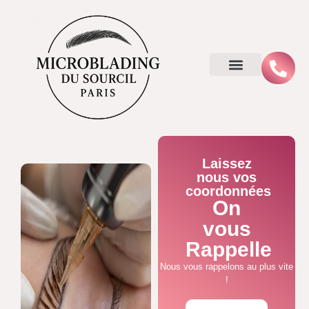
Laissez
nous vos
coordonnées
On
vous
Rappelle
Nous vous rappelons au plus vite
!