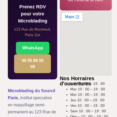
fois s’effectue au salon.
Prenez RDV
pour votre
Microblading
123 Rue de Montreuil,
Paris 11e
WhatsApp
06 95 86 55
09
Nos Horraires
d'ouvertures
Lun 10 : 00 – 19 : 00
Mar 10 : 00 – 19 : 00
Microblading du Sourcil
Mer 10 : 00 – 19 : 00
Paris
, institut specialise
Jeu 10 : 00 – 19 : 00
en maquillage semi-
Ven 10 : 00 – 19 : 00
Sam 10 : 00 – 19 : 00
permanent au 123 Rue de
Dim – 10 : 00 – 19 : 00