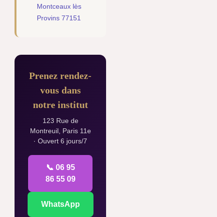
Montceaux lès
Provins 77151
Prenez rendez-
vous dans
notre institut
123 Rue de
Montreuil, Paris 11e
· Ouvert 6 jours/7
📞 06 95
86 55 09
WhatsApp