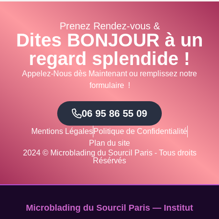
Prenez Rendez-vous &
Dites BONJOUR à un
regard splendide !
Appelez-Nous dès Maintenant ou remplissez notre
formulaire !
06 95 86 55 09
Mentions Légales
Politique de Confidentialité
Plan du site
2024 © Microblading du Sourcil Paris - Tous droits
Résérvés
Microblading du Sourcil Paris — Institut