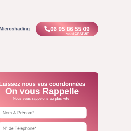
06 95 86 55 09
Microshading
Appel
GRATUIT
Laissez nous vos coordonnées
On vous Rappelle
Nous vous rappelons au plus vite !