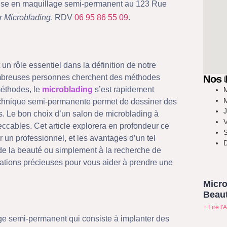
ialise en maquillage semi-permanent au 123 Rue
r Microblading
. RDV
06 95 86 55 09
.
un rôle essentiel dans la définition de notre
nombreuses personnes cherchent des méthodes
Nos 
L
méthodes, le
microblading
s’est rapidement
M
M
echnique semi-permanente permet de dessiner des
J
ls. Le bon choix d’un salon de microblading à
V
peccables. Cet article explorera en profondeur ce
S
 un professionnel, et les avantages d’un tel
D
de la beauté ou simplement à la recherche de
rmations précieuses pour vous aider à prendre une
Micro
Beaut
+ Lire l'A
ge semi-permanent qui consiste à implanter des