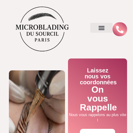
Laissez
nous vos
coordonnées
On
vous
Rappelle
Nous vous rappelons au plus vite
!