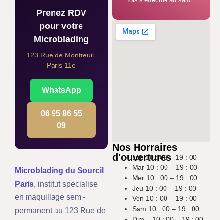
fois s’effectue au salon.
Prenez RDV
pour votre
Microblading
123 Rue de Montreuil,
Paris 11e
WhatsApp
06 95 86 55
09
Nos Horraires
d'ouvertures
Lun 10 : 00 – 19 : 00
Mar 10 : 00 – 19 : 00
Microblading du Sourcil
Mer 10 : 00 – 19 : 00
Paris
, institut specialise
Jeu 10 : 00 – 19 : 00
en maquillage semi-
Ven 10 : 00 – 19 : 00
Sam 10 : 00 – 19 : 00
permanent au 123 Rue de
Dim – 10 : 00 – 19 : 00