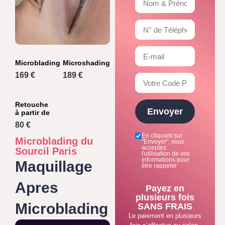
Microblading
Microshading
169 €
189 €
Retouche
Envoyer
à partir de
80 €
En cliquant sur
Microblading du
"Envoyer", vous
acceptez
Sourcil Paris
l'utilisation de vos
informations pour
Maquillage
être rappeler
Apres
Payez en
plusieurs fois
Microblading
SANS FRAIS
Le paiement en plusieurs