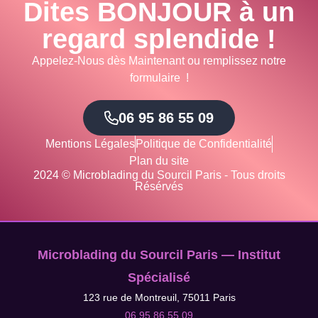
Dites BONJOUR à un
regard splendide !
Appelez-Nous dès Maintenant ou remplissez notre
formulaire !
06 95 86 55 09
Mentions Légales
Politique de Confidentialité
Plan du site
2024 © Microblading du Sourcil Paris - Tous droits
Résérvés
Microblading du Sourcil Paris — Institut
Spécialisé
123 rue de Montreuil, 75011 Paris
06 95 86 55 09