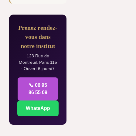
Prenez rendez-
vous dans
notre institut
123 Rue de
Montreuil, Paris 11e
· Ouvert 6 jours/7
📞 06 95
86 55 09
WhatsApp