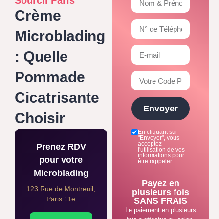
Sourcil Paris
Crème
Microblading
: Quelle
Pommade
Cicatrisante
Envoyer
Choisir
En cliquant sur
"Envoyer", vous
acceptez
Prenez RDV
l'utilisation de vos
informations pour
pour votre
être rappeler
Microblading
Payez en
123 Rue de Montreuil,
plusieurs fois
Paris 11e
SANS FRAIS
Le paiement en plusieurs