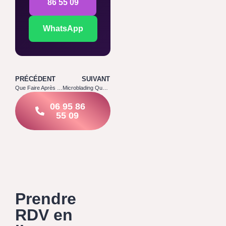
86 55 09
WhatsApp
PRÉCÉDENT
SUIVANT
Que Faire Après un Microblading : Les 10 Règles d’Or
Microblading Quand Se Laver le Visage : Le Bon Timing
06 95 86
55 09
Prendre
RDV en