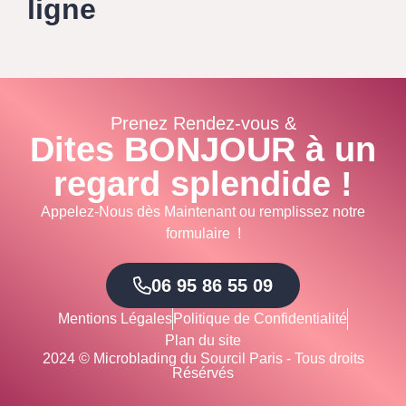
ligne
Prenez Rendez-vous &
Dites BONJOUR à un
regard splendide !
Appelez-Nous dès Maintenant ou remplissez notre
formulaire !
06 95 86 55 09
Mentions Légales
Politique de Confidentialité
Plan du site
2024 © Microblading du Sourcil Paris - Tous droits
Résérvés