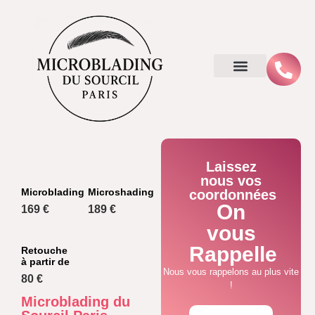
Laissez
nous vos
Microblading
Microshading
coordonnées
On
169 €
189 €
vous
Rappelle
Retouche
à partir de
Nous vous rappelons au plus vite
80 €
!
Microblading du