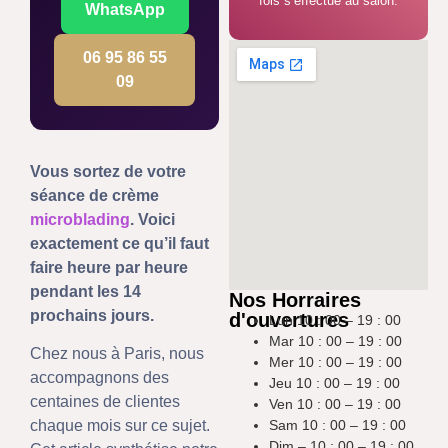
fois s’effectue au salon.
WhatsApp
06 95 86 55
09
Vous sortez de votre
séance de crème
microblading
. Voici
exactement ce qu’il faut
faire heure par heure
pendant les 14
Nos Horraires
prochains jours.
d'ouvertures
Lun 10 : 00 – 19 : 00
Mar 10 : 00 – 19 : 00
Chez nous à Paris, nous
Mer 10 : 00 – 19 : 00
accompagnons des
Jeu 10 : 00 – 19 : 00
centaines de clientes
Ven 10 : 00 – 19 : 00
Sam 10 : 00 – 19 : 00
chaque mois sur ce sujet.
Dim – 10 : 00 – 19 : 00