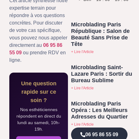
Cet article synthétise notre
expertise terrain pour
répondre à vos questions
concrètes. Pour discuter
Microblading Paris
de votre cas spécifique,
République : Salon de
Beauté Sans Prise de
vous pouvez nous appeler
Tête
directement au
06 95 86
+ Lire l'Article
55 09
ou prendre RDV en
ligne.
Microblading Saint-
Lazare Paris : Sortir du
Bureau Sublime
Une question
+ Lire l'Article
rapide sur ce
soin ?
Microblading Paris
Opéra : Les Meilleurs
Nos esthéticiennes
Adresses du Quartier
répondent en direct du
lundi au samedi, 10h-
+ Lire l'Article
19h.
06 95 86 55 09